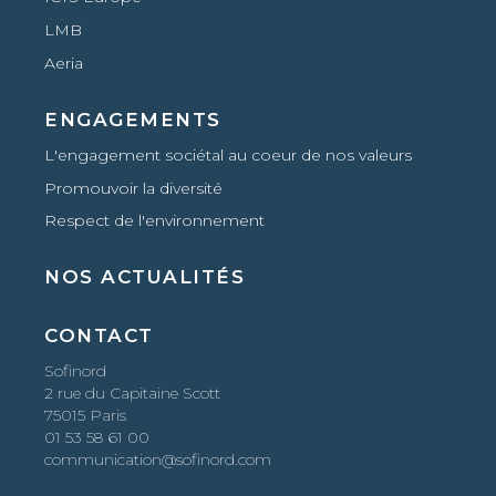
LMB
Aeria
ENGAGEMENTS
L'engagement sociétal au coeur de nos valeurs
Promouvoir la diversité
Respect de l'environnement
NOS ACTUALITÉS
CONTACT
Sofinord
Salut c'est nous...
2 rue du Capitaine Scott
les Cookies !
75015 Paris
01 53 58 61 00
On a attendu d'être sûrs que le contenu de ce site vous intéresse
communication@sofinord.com
avant de vous déranger, mais on aimerait bien vous accompagner
pendant votre visite...